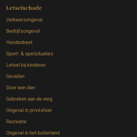
opens
opens
opens
opens
Letselschade
in
in
in
in
Verkeersongeval
new
new
new
new
window
window
window
window
Bedrijfsongeval
Hondenbeet
Sport- & spelsituaties
Letsel bij kinderen
Gevallen
Door een dier
Gebreken aan de weg
Ongeval in privésfeer
Recreatie
Ongeval in het buitenland