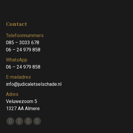
Contact
Telefoonnummers
085 – 3033 678
06 – 24 979 858
WhatsApp
06 – 24 979 858
E-mailadres
info@judicaletselschade.nl
Adres
Veluwezoom 5
1327 AA Almere
Vind ons op:
Facebook
Twitter
Linkedin
Instagram
page
page
page
page