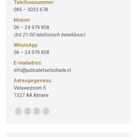
Telefoonnummer:
085 – 3033 678
Mobiel:
06 – 24 979 858
(tot 21:00 telefonisch bereikbaar)
WhatsApp:
06 – 24 979 858
E-mailadres:
info@judicaletselschade.nl
Adresgegevens:
Veluwezoom 5
1327 AA Almere
Vind ons op:
Facebook
Twitter
Linkedin
Instagram
page
page
page
page
opens
opens
opens
opens