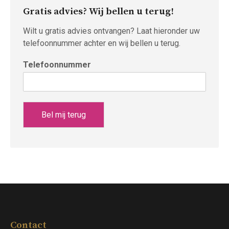
in
in
in
in
Gratis advies? Wij bellen u terug!
new
new
new
new
window
window
window
window
Wilt u gratis advies ontvangen? Laat hieronder uw
telefoonnummer achter en wij bellen u terug.
Telefoonnummer
Bel mij terug
Contact