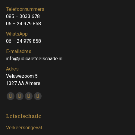
Telefoonnummers
085 – 3033 678
06 – 24 979 858
WhatsApp
06 – 24 979 858
E-mailadres
info@judicaletselschade.nl
Adres
Veluwezoom 5
1327 AA Almere
Vind ons op:
Facebook
Twitter
Linkedin
Instagram
page
page
page
page
opens
opens
opens
opens
Letselschade
in
in
in
in
Verkeersongeval
new
new
new
new