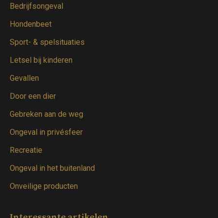
window
window
window
window
Bedrijfsongeval
Hondenbeet
Sport- & spelsituaties
Letsel bij kinderen
Gevallen
Door een dier
Gebreken aan de weg
Ongeval in privésfeer
Recreatie
Ongeval in het buitenland
Onveilige producten
Interessante artikelen