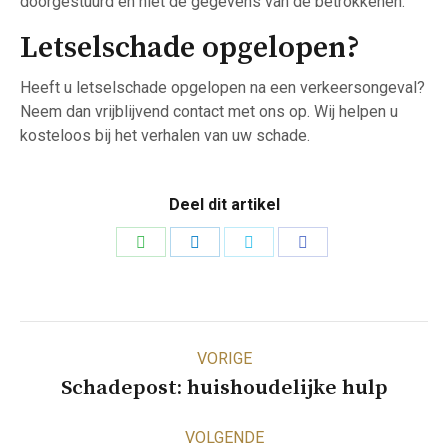
doorgestuurd en niet de gegevens van de betrokkenen.
Letselschade opgelopen?
Heeft u letselschade opgelopen na een verkeersongeval?
Neem dan vrijblijvend contact met ons op. Wij helpen u
kosteloos bij het verhalen van uw schade.
Deel dit artikel
Deel
Deel
Deel
Deel
op
op
op
op
WhatsApp
LinkedIn
Twitter
Facebook
Bericht
VORIGE
navigatie
Vorig
Schadepost: huishoudelijke hulp
bericht
VOLGENDE