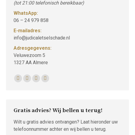
(tot 21:00 telefonisch bereikbaar)
WhatsApp:
06 – 24 979 858
E-mailadres:
info@judicaletselschade.nl
Adresgegevens:
Veluwezoom 5
1327 AA Almere
Vind ons op:
Facebook
Twitter
Linkedin
Instagram
page
page
page
page
opens
opens
opens
opens
in
in
in
in
Gratis advies? Wij bellen u terug!
new
new
new
new
window
window
window
window
Wilt u gratis advies ontvangen? Laat hieronder uw
telefoonnummer achter en wij bellen u terug.