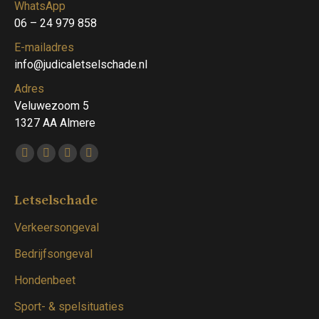
WhatsApp
06 – 24 979 858
E-mailadres
info@judicaletselschade.nl
Adres
Veluwezoom 5
1327 AA Almere
Vind ons op:
Facebook
Twitter
Linkedin
Instagram
page
page
page
page
opens
opens
opens
opens
Letselschade
in
in
in
in
Verkeersongeval
new
new
new
new
window
window
window
window
Bedrijfsongeval
Hondenbeet
Sport- & spelsituaties