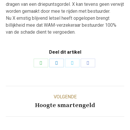
dragen van een driepuntsgordel. X kan tevens geen verwijt
worden gemaakt door mee te rijden met bestuurder.
Nu X ernstig blijvend letsel heeft opgelopen brengt
billijkheid mee dat WAM-verzekeraar bestuurder 100%
van de schade dient te vergoeden.
Deel dit artikel
Deel
Deel
Deel
Deel
op
op
op
op
WhatsApp
LinkedIn
Twitter
Facebook
Bericht
VOLGENDE
navigatie
Volgend
Hoogte smartengeld
bericht